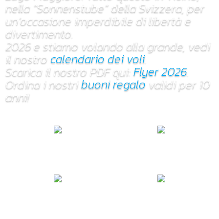
nella “Sonnenstube” della Svizzera, per
un’occasione imperdibile di libertà e
divertimento.
2026 e stiamo volando alla grande, vedi
il nostro
calendario dei voli
.
Scarica il nostro PDF qui:
Flyer 2026
.
Ordina i nostri
buoni regalo
validi per 10
anni!
Professionisti
Prezzi onesti
dal 2006
da CHF 220.-
30..60 minuti
Soddisfatti
Diff. alt. 1450m
o rimborsati