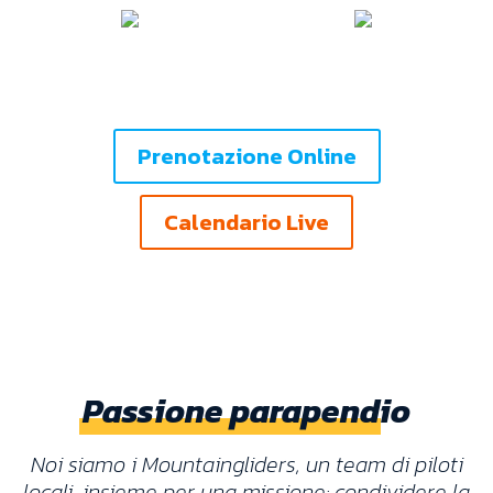
Bambini
Attrazione
benvenuti
no.1 a Locarno
Prenotazione Online
Calendario Live
Passione parapendio
Noi siamo i Mountaingliders, un team di piloti
locali, insieme per una missione: condividere la