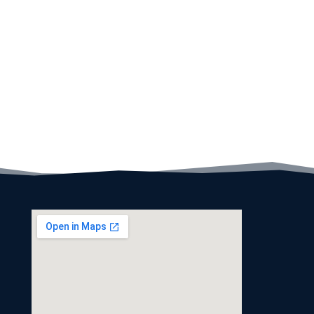
L’imperdibile vista da Cimetta è
assolutamente unica, in quanto
permette di vedere due estremi del
nostro paese: il punto più basso della
Svizzera, il Delta della Maggia a 194m, e
il punto più alto, la Punta Dufour a
4634m nel massiccio del Monte Rosa.