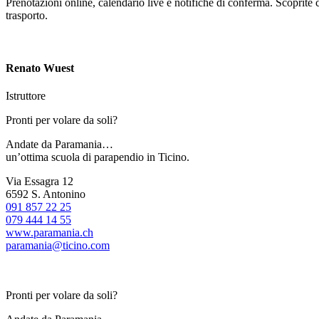
Prenotazioni online, calendario live e notifiche di conferma. Scoprite co
trasporto.
Renato Wuest
Istruttore
Pronti per volare da soli?
Andate da Paramania…
un’ottima scuola di parapendio in Ticino.
Via Essagra 12
6592 S. Antonino
091 857 22 25
079 444 14 55
www.paramania.ch
paramania@ticino.com
Pronti per volare da soli?