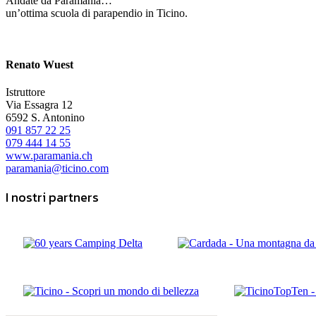
Andate da Paramania…
un’ottima scuola di parapendio in Ticino.
Renato Wuest
Istruttore
Via Essagra 12
6592 S. Antonino
091 857 22 25
079 444 14 55
www.paramania.ch
paramania@ticino.com
I nostri partners