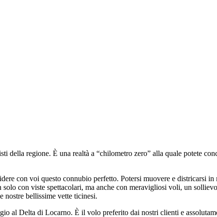
ti della regione. È una realtà a “chilometro zero” alla quale potete conc
ere con voi questo connubio perfetto. Potersi muovere e districarsi i
solo con viste spettacolari, ma anche con meravigliosi voli, un sollievo
nostre bellissime vette ticinesi.
io al Delta di Locarno. È il volo preferito dai nostri clienti e assolutame